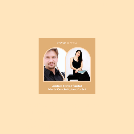
inoltre tra i componenti della giuria
del concorso.
Dal 30 aprile al 2 maggio si terrà la
diciassettesima edizione del
concorso musicale per giovani
talenti under 16 "Adotta un