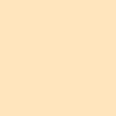
l'orchestra giovanile “Orcreiamo”
suonerà, oltre al repertorio
classico, 3 opere prime realizzate
da altrettanti giovani compositori
nell’arco delle 3 residenze
artistiche svoltesi da novembre
2019.“Orcreaimo”, progetto
vincitore del Bando Siae PerChiCrea
2019, nasce dalla volontà di
Associazione Maderna, in
partenariato con Associazione
Amici dell’Arte di Forlì e con la
collaborazione del Conservatorio di
Cesena, di guidare i giovani talenti
alla co-creazione di opere prime; di
ampliare l’offerta di opportunità per
i giovani musicisti, di permettere ai
giovani di suonare in un’orchestra