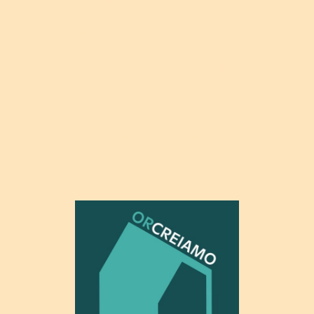
professionista, e arricchire l’offerta
musicale del territorio. Un progetto
unico nel suo genere dove sono
coniugate esperienze lavorative in
orchestra sotto la guida di esperti
tutor e l'esecuzione di
composizioni contemporanee in
prima esecuzione assoluta.