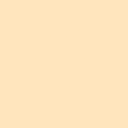
Musicista", organizzato in
partenariato dall'Associazione
Amici dell’Arte e Associazione
Maderna. Le finali si terranno il 2
maggio in forma di concerto
aperto al pubblico e vedrà i giovani
musicisti esibirsi accompagnati
dall'Orchestra Maderna diretta dal
Maestro Gamba. Il concorso
rappresenta quindi un’occasione
unica; molti partecipanti, infatti,
avranno per la prima vota la
possibilità di suonare con
un’orchestra professionale e sotto
la direzione di un grande Maestro.
La valorizzazione dei giovani
musicisti è il principio guida di tutta
la manifestazione che prevede