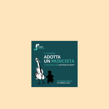
inoltre premi in denaro per i
vincitori delle diverse categorie e la
trasmissione della finale in diretta
su Teleromagna.
Il 23 e 24 maggio, rispettivamente
presso il Teatro Verdi di Cesena ed il
Teatro Diego Fabbri di Forlì,