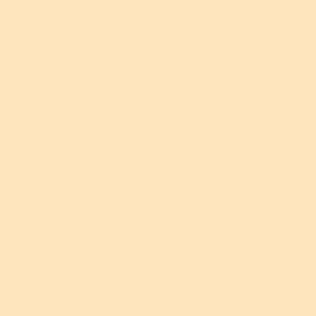
Tradizione e modernità sono due degli elementi
fondamentali che ispirano le proposte musicali di
ForlìMusica sin dalla sua nascita nel 2021. La
tradizione
, perché l'arte è storia e ForlìMusica si è
posta come obiettivo fondante quello di diffondere
ovunque l'amore per l'arte e la musica. La
modernità
, intesa come voglia di innovare la
musica e creare qualcosa di nuovo per la nostra
città ed il nostro pubblico, perché le nostre radici
sono salde e permettono alla nostra fantasia di
viaggiare lontano senza timore di osare.