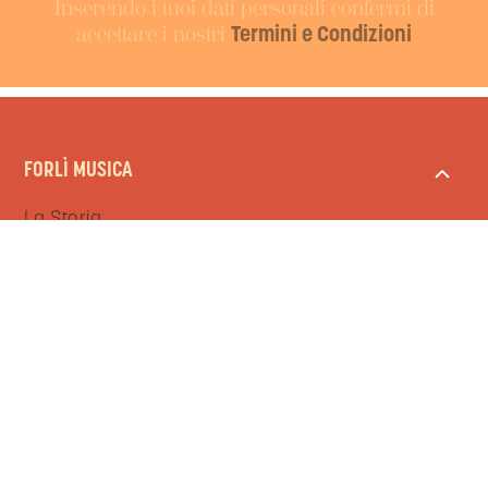
Inserendo i tuoi dati personali confermi di
accettare i nostri
Termini e Condizioni
FORLÌ MUSICA
La Storia
Orchestra Maderna
Amici dell'Arte
Organizzazione
Sostenitori
PROGETTI