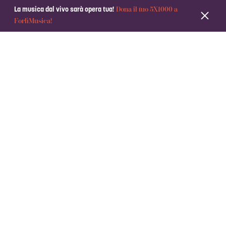
Dona il tuo 5X1000 a
La musica dal vivo sarà opera tua!
ForlìMusica!