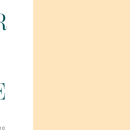
R
E
e o