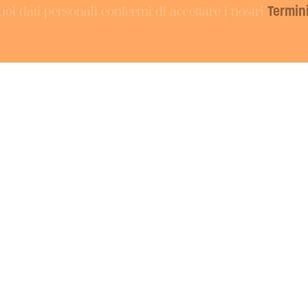
uoi dati personali confermi di accettare i nostri
Termini
SOCIAL
i
Facebook
con noi
Instagram
nter
YouTube