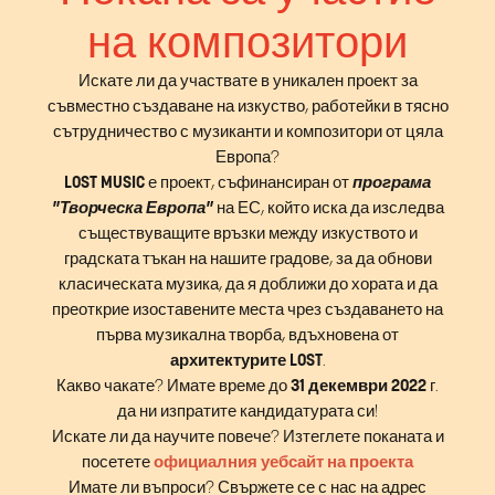
на композитори
Искате ли да участвате в уникален проект за
съвместно създаване на изкуство, работейки в тясно
сътрудничество с музиканти и композитори от цяла
Европа?
LOST MUSIC
е проект, съфинансиран от
програма
"Творческа Европа"
на ЕС, който иска да изследва
съществуващите връзки между изкуството и
градската тъкан на нашите градове, за да обнови
класическата музика, да я доближи до хората и да
преоткрие изоставените места чрез създаването на
първа музикална творба, вдъхновена от
архитектурите LOST
.
Какво чакате? Имате време до
31 декември 2022
г.
да ни изпратите кандидатурата си!
Искате ли да научите повече? Изтеглете поканата и
посетете
официалния уебсайт на проекта
Имате ли въпроси? Свържете се с нас на адрес