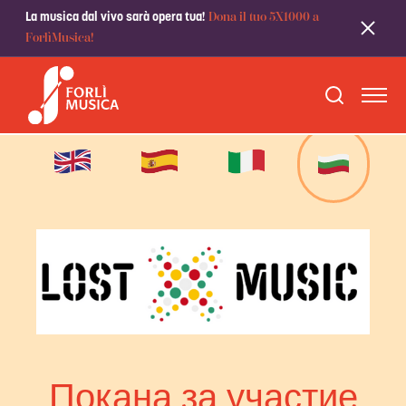
Dona il tuo 5X1000 a
La musica dal vivo sarà opera tua!
ForlìMusica!
Покана за участие