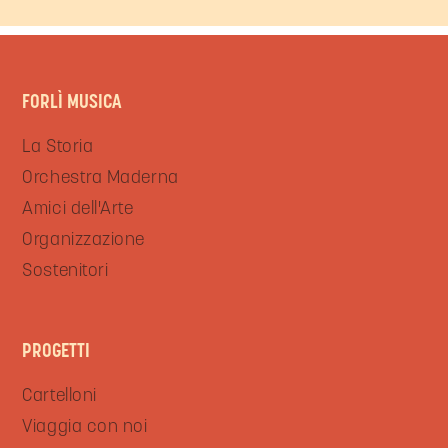
FORLÌ MUSICA
La Storia
Orchestra Maderna
Amici dell'Arte
Organizzazione
Sostenitori
PROGETTI
Cartelloni
Viaggia con noi