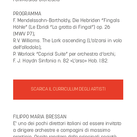
ForlìMusica Orchestra
PROGRAMMA
F. Mendelssohn-Bartholdy, Die Hebriden “Fingals
Höhle” (Le Ebridi “La grotta di Fingal”) op. 26
(MWV P7);
R.V. Williams. The Lark ascending (L’alzarsi in volo
dell’allodola);
P. Warlock “Capriol Suite” per orchestra d’archi;
F. J. Haydn Sinfonia n. 82 «L’orso» Hob. I:82.
SCARICA IL CURRICULUM DEGLI ARTISTI
FILIPPO MARIA BRESSAN
E' uno dei pochi direttori italiani ad essere invitato
a dirigere orchestre e compagini di massimo