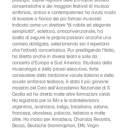
prestigio. Ospite regolare delle principali società
concertistiche e dei maggiori festival di musica
sinfonica, antica e contemporanea ha avuto modo
di lavorare a fianco dei più famosi musicisti.
Indicato come un direttore “di nobile ed elegante
semplicità”, eclettico, anticonvenzionale, ha
scelto di seguire le proprie passioni anziché una
carriera obbligata, selezionando sia il repertorio
che l’attività concertistica. Pur prediligendo l’Italia,
ha diretto anche in diversi teatri e sale da
concerto d’Europa e Sud America. Studioso della
musicologia e della prassi esecutiva, forte
conoscitore della tradizione vocale italiana e della
scuola sinfonica tedesca, è stato il più giovane
maestro del Coro dell’Accademia Nazionale di S.
Cecilia ed ha diretto molte altre formazioni corali.
Ha registrato per la RAI e le radiotelevisioni
argentina, austriaca, belga, brasiliana, estone,
francese, olandese, polacca, tedesca e molte
altre. Ha inciso per Amadeus, Chandos Records,
Decca, Deutsche Grammophon, EMI, Virgin.